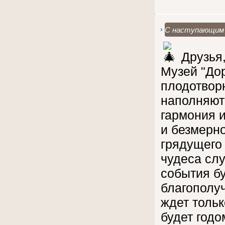
С наступающим 
Друзья
Музей "До
плодотворн
наполняют 
гармония и
и безмерн
грядущего 
чудеса слу
события б
благополуч
ждет тольк
будет год