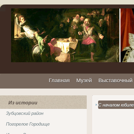
Главная
Музей
Выставочный 
Из истории
С началом юбиле
Зубцовский район
Погорелое Городище