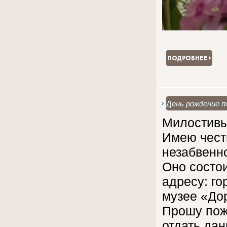
День рождение 
Милостивы
Имею честь
незабвенн
Оно состои
адресу: го
музее «Дор
Прошу пож
отдать дан