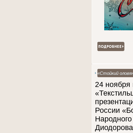
«Стойкий оловя
24 ноября 
«Текстиль
презентац
России «Б
Народного
Диодоров