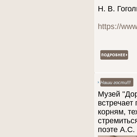
Н. В. Гогол
https://ww
Наши гости!!!
Музей "До
встречает 
корням, те
стремитьс
поэте А.С.