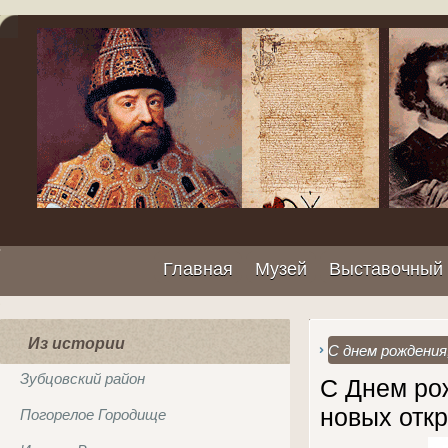
Главная
Музей
Выставочный 
Из истории
С днем рождения,
Зубцовский район
С Днем рож
новых отк
Погорелое Городище