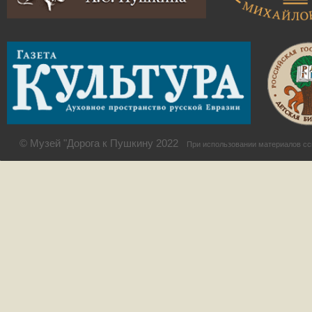
© Музей "Дорога к Пушкину 2022
При использовании материалов сс